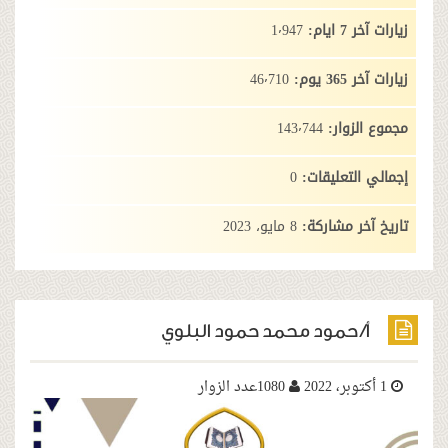
:
1٬947
:
46٬710
وار:
143٬744
تعليقات:
0
 مشاركة:
8 مايو، 2023
حمود محمد حمود البلوي
1080عدد الزوار