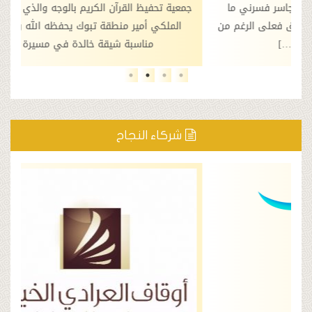
فيظ القرآن الكريم بالوجه والذي رعاه صاحب السمو
برفقة أخي فضيلة ر
ي أمير منطقة تبوك يحفظه الله ولا شك أن هذه
الجمعية لتحفيظ ال
مناسبة شيقة خالدة في مسيرة فرع […]
السم
شركاء النجاح