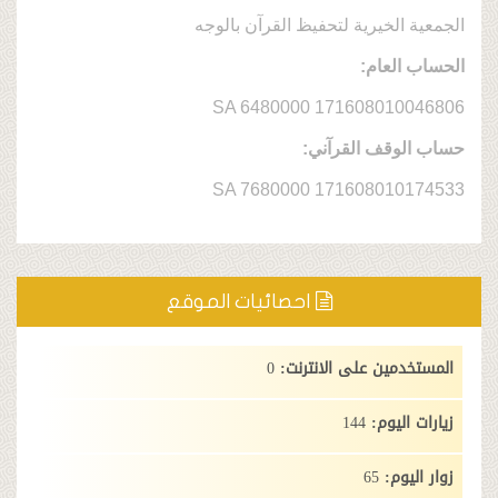
خيرية لتحفيظ القرآن بالوجه
عام:
SA 6480000 1716080
ف القرآني:
SA 7680000 1716080
احصائيات الموقع
ن على الانترنت:
0
وم:
144
:
65