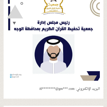
تروني:
i0********@gm***.com