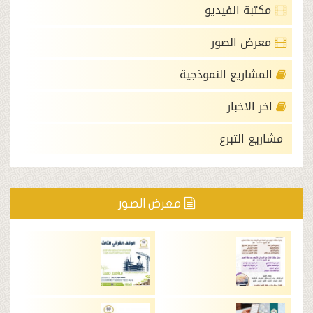
الفيديو
الصور
يع النموذجية
خبار
لتبرع
معرض الصور