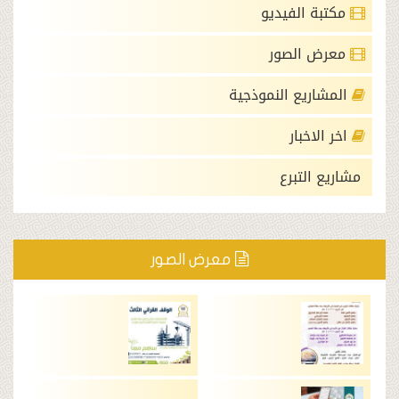
الفيديو
الصور
يع النموذجية
خبار
لتبرع
معرض الصور