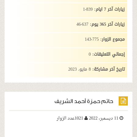
:
1٬839
:
46٬637
وار:
143٬775
تعليقات:
0
 مشاركة:
8 مايو، 2023
م حمزة أحمد الشريف
1021عدد الزوار