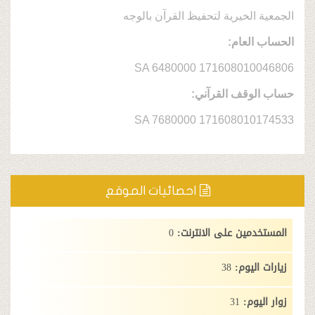
خيرية لتحفيظ القرآن بالوجه
عام:
SA 6480000 1716080
ف القرآني:
SA 7680000 1716080
احصائيات الموقع
ن على الانترنت:
0
وم:
38
:
31