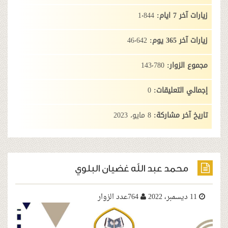
:
1٬844
:
46٬642
وار:
143٬780
تعليقات:
0
 مشاركة:
8 مايو، 2023
د عبد الله غضيان البلوي
764عدد الزوار