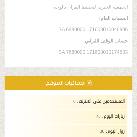
خيرية لتحفيظ القرآن بالوجه
عام:
SA 6480000 1716080
ف القرآني:
SA 7680000 1716080
احصائيات الموقع
ن على الانترنت:
0
وم:
43
:
36