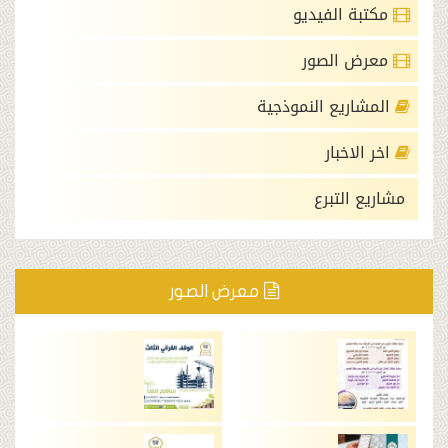
الفيديو
الصور
يع النموذجية
خبار
لتبرع
معرض الصور