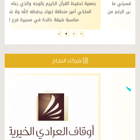
فيظ القرآن الكريم بالوجه والذي رعاه صاحب السمو
برفقة أخي فضيلة ر
ي أمير منطقة تبوك يحفظه الله ولا شك أن هذه
الجمعية لتحفيظ ال
مناسبة شيقة خالدة في مسيرة فرع […]
السم
شركاء النجاح