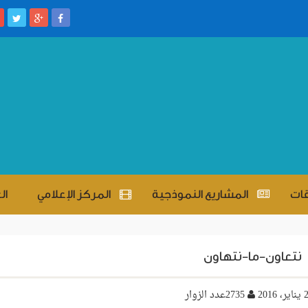
قات
المشاريع النموذجية
المركز الإعلامي
ال
نتعاون-ما-نتهاون
2735عدد الزوار