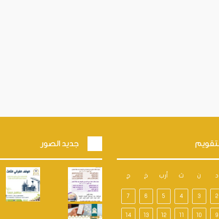
تقويم
جديد الصور
د
ن
ث
أرب
خ
ج
7
6
5
4
3
2
14
13
12
11
10
9