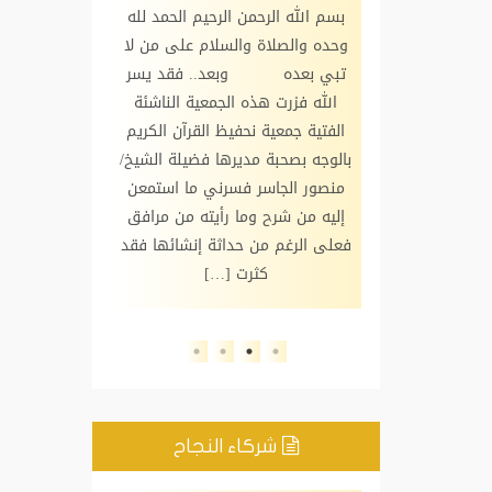
الرحيم الحمد لله
بسم الله الرحمن الرحيم الحمد لله
بسم الله الرحم
فقد سرني ما
وحده والصلاة والسلام على من لا
وحده والصلاة 
ال مشكورة في
تبي بعده وبعد.. فقد يسر
نبي بعده 
آن الكريم بالوجه
الله فزرت هذه الجمعية الناشئة
لاب والطالبات
الفتية جمعية نحفيظ القرآن الكريم
محرم/
فظ كتاب الله
بالوجه بصحبة مديرها فضيلة الشيخ/
افتتاح فرع ج
الله أن يوفق
منصور الجاسر فسرني ما استمعن
الكريم بالوج
ل خير وأن يبارك
إليه من شرح وما رأيته من مرافق
السمو الملكي
 وأن يصلح لهم
فعلى الرغم من حداثة إنشائها فقد
يحفظه الله
وصلى الله وسلم
كثرت […]
مناسبة شيقة
نا […]
ف
شركاء النجاح