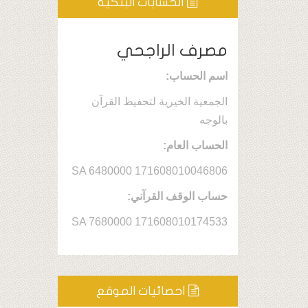
الحسابات البنكيه
مصرف الراجحي
اسم الحساب:
الجمعية الخيرية لتحفيظ القرآن
بالوجه
الحساب العام:
SA 6480000 171608010046806
حساب الوقف القرآني:
SA 7680000 171608010174533
احصائيات الموقع