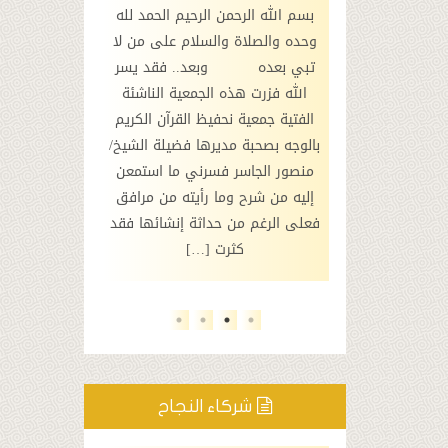
الرحيم الحمد لله
بسم الله الرحمن الرحيم الحمد لله
بسم الله الرحم
فقد سرني ما
وحده والصلاة والسلام على من لا
وحده والصلاة 
ال مشكورة في
تبي بعده وبعد.. فقد يسر
نبي بعده 
آن الكريم بالوجه
الله فزرت هذه الجمعية الناشئة
لاب والطالبات
الفتية جمعية نحفيظ القرآن الكريم
محرم/
فظ كتاب الله
بالوجه بصحبة مديرها فضيلة الشيخ/
افتتاح فرع ج
الله أن يوفق
منصور الجاسر فسرني ما استمعن
الكريم بالوج
ل خير وأن يبارك
إليه من شرح وما رأيته من مرافق
السمو الملكي
 وأن يصلح لهم
فعلى الرغم من حداثة إنشائها فقد
يحفظه الله
وصلى الله وسلم
كثرت […]
مناسبة شيقة
نا […]
ف
شركاء النجاح