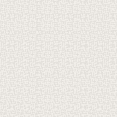
ن الرحيم الحمد لله
بسم الله الرحمن الرحيم الحمد لله
بسم الله ال
والسلام على من لا
وحده والصلاة والسلام على من لا
وحده وبع
وبعد.. في هذا
نبي بعده وبعد.. فلقد وفقني
شاهدته م
اليوم السبت الموافق 8/
الله تعالى بزيارة محافظة الوجه
جمعية تحفيظ
1420هـ شرفت بالمشاركة في
في هذا اليوم السبت الموافق 8 /
واهنمامهم
معية تحفيظ القرآن
1 / 1420هـ برفقة أخي فضيلة رئيس
وحرصهم ع
ه والذي رعاه صاحب
محاكم تبوك وذلك لحضور افتتاح
العظيم و
 أمير منطقة تبوك
فرع الجمعية لتحفيظ القرآن الكريم
العاملين ف
 ولا شك أن هذه
بمحافظة الوجه برعاية صاحب السمو
لهم في أع
 خالدة في مسيرة
الملكي الأمير فهد […]
النية وال
رع […]
ع