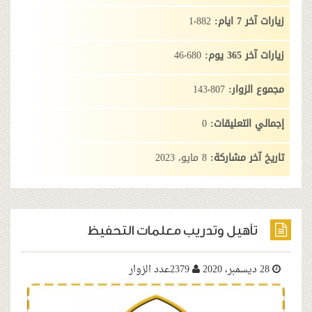
:
1٬882
:
46٬680
وار:
143٬807
تعليقات:
0
 مشاركة:
8 مايو، 2023
يل وتدريب معلمات التحفيظ
2379عدد الزوار