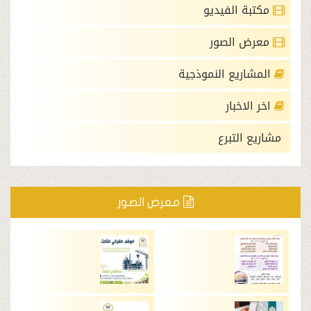
الفيديو
الصور
يع النموذجية
خبار
لتبرع
معرض الصور