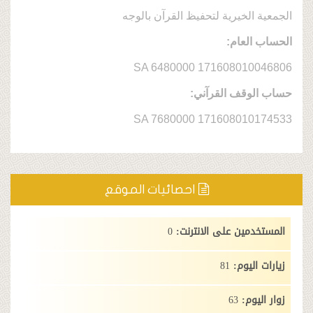
خيرية لتحفيظ القرآن بالوجه
عام:
SA 6480000 1716080
ف القرآني:
SA 7680000 1716080
احصائيات الموقع
ن على الانترنت:
0
وم:
81
:
63